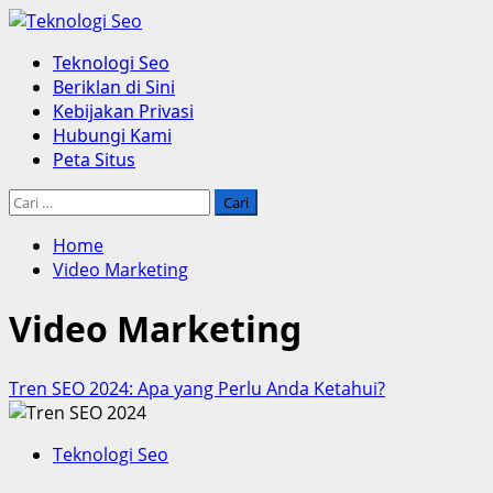
Skip
to
Primary
Teknologi Seo
content
Menu
Beriklan di Sini
Kebijakan Privasi
Hubungi Kami
Peta Situs
Cari
untuk:
Home
Video Marketing
Video Marketing
Tren SEO 2024: Apa yang Perlu Anda Ketahui?
Teknologi Seo