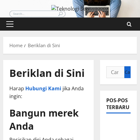
Skip
to
content
Primary
Menu
Home
Beriklan di Sini
Beriklan di Sini
Cari
untuk:
Harap
Hubungi Kami
jika Anda
ingin:
POS-POS
TERBARU
Bangun merek
Anda
Pengertian
Teknologi
SEO
Posisikan diri Anda sebagai