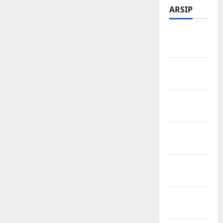
ARSIP
Februari
2026
Januari
2026
Desember
2025
November
2025
Oktober
2025
Agustus
2025