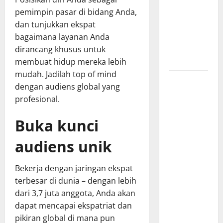
Sensor
pemimpin pasar di bidang Anda,
dan IoT
dan tunjukkan ekspat
yang
bagaimana layanan Anda
Wajib
dirancang khusus untuk
Dipahami
membuat hidup mereka lebih
mudah. Jadilah top of mind
SEO
dengan audiens global yang
Teknologi
profesional.
Adalah
Kunci
Buka kunci
Trafik
audiens unik
Website
Modern
Bekerja dengan jaringan ekspat
Strategi
terbesar di dunia – dengan lebih
Teknologi
dari 3,7 juta anggota, Anda akan
SEO
dapat mencapai ekspatriat dan
untuk
pikiran global di mana pun