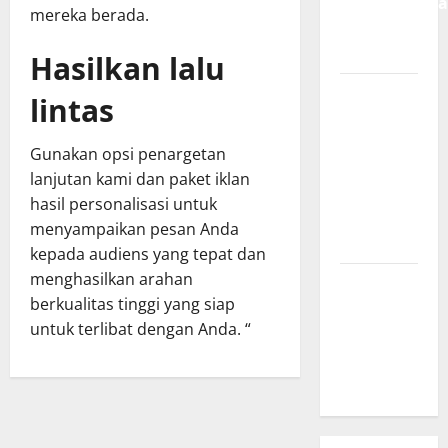
Meningkatk
mereka berada.
Traffic
Organik
Hasilkan lalu
Tips
lintas
Manajemen
Bisnis
Gunakan opsi penargetan
Agar
lanjutan kami dan paket iklan
Usaha
hasil personalisasi untuk
Lebih
menyampaikan pesan Anda
Efisien
kepada audiens yang tepat dan
menghasilkan arahan
Modal
berkualitas tinggi yang siap
Buka
untuk terlibat dengan Anda. “
Bengkel
Otomotif
dari Nol