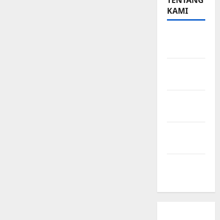
TENTANG
KAMI
Teknologi
Seo
Beriklan
di Sini
Kebijakan
Privasi
Hubungi
Kami
Peta
Situs