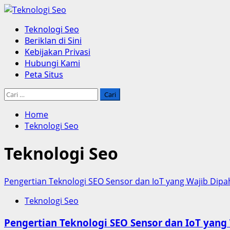
Skip
to
Primary
Teknologi Seo
content
Menu
Beriklan di Sini
Kebijakan Privasi
Hubungi Kami
Peta Situs
Cari
untuk:
Home
Teknologi Seo
Teknologi Seo
Pengertian Teknologi SEO Sensor dan IoT yang Wajib Dip
Teknologi Seo
Pengertian Teknologi SEO Sensor dan IoT yang