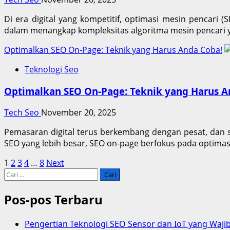
Di era digital yang kompetitif, optimasi mesin pencari 
dalam menangkap kompleksitas algoritma mesin pencari y
Optimalkan SEO On-Page: Teknik yang Harus Anda Coba!
Teknologi Seo
Optimalkan SEO On-Page: Teknik yang Harus A
Tech Seo
November 20, 2025
Pemasaran digital terus berkembang dengan pesat, dan sa
SEO yang lebih besar, SEO on-page berfokus pada optima
Paginasi
1
2
3
4
…
8
Next
Cari
pos
untuk:
Pos-pos Terbaru
Pengertian Teknologi SEO Sensor dan IoT yang Waji