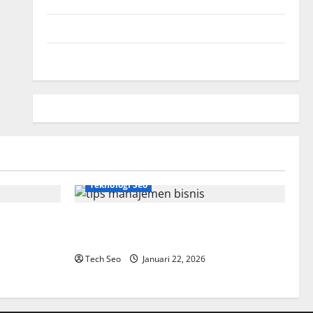
Hubungi Kami
Peta Situs
Teknologi Seo
Tips Manajemen Bisnis Agar Usaha Lebih
Efisien
Tech Seo
Januari 22, 2026