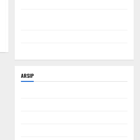
SEO Teknologi Adalah Kunci Trafik Website Modern
Strategi Teknologi SEO untuk Meningkatkan Traffic
Organik
Tips Manajemen Bisnis Agar Usaha Lebih Efisien
Modal Buka Bengkel Otomotif dari Nol
ARSIP
Februari 2026
Januari 2026
Desember 2025
November 2025