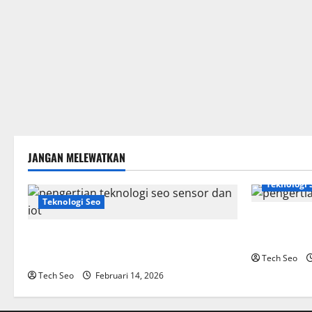
JANGAN MELEWATKAN
Teknologi 
Teknologi Seo
SEO Teknolo
Pengertian Teknologi SEO Sensor dan IoT
Website Mo
yang Wajib Dipahami
Tech Seo
Tech Seo
Februari 14, 2026