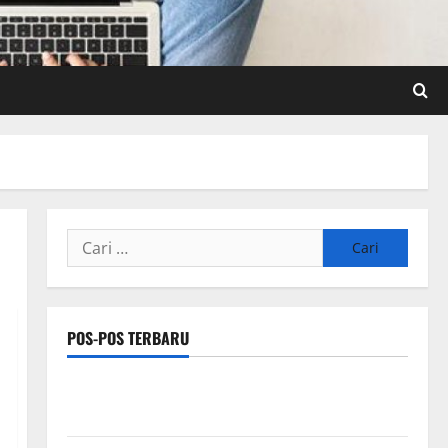
Cari
untuk:
POS-POS TERBARU
Pengertian Teknologi SEO Sensor dan IoT yang Wajib
Dipahami