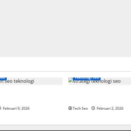
Seo
Teknologi Seo
gi Adalah Kunci Trafik
Strategi Teknologi SEO untuk
dern
Meningkatkan Traffic Organik
Februari 9, 2026
Tech Seo
Februari 2, 2026