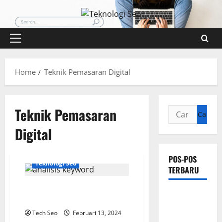
Skip
to
content
Primary
Menu
Home
Teknik Pemasaran Digital
Teknik Pemasaran
Cari
untuk:
Digital
POS-POS
Teknologi Seo
TERBARU
Panduan Analisis Keyword:
Pengertian
Meningkatkan Trafik
Teknologi
Tech Seo
Februari 13, 2024
SEO Sensor