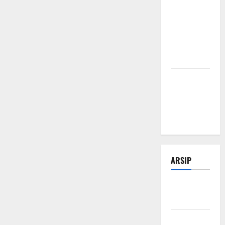
Tips
Manajemen
Bisnis Agar
Usaha Lebih
Efisien
Modal Buka
Bengkel
Otomotif
dari Nol
ARSIP
Februari
2026
Januari