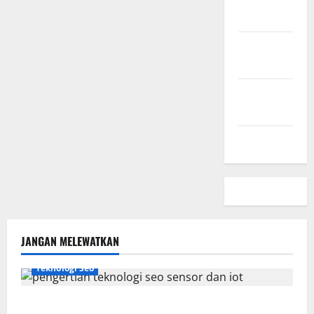
Sini
Kebijakan
Privasi
Hubungi
Kami
Peta Situs
JANGAN MELEWATKAN
Teknologi Seo
Pengertian Teknologi SEO Sensor dan IoT yang Wajib