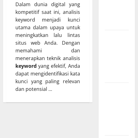
Dalam dunia digital yang
dan IoT
kompetitif saat ini, analisis
yang Wajib
keyword menjadi kunci
Dipahami
utama dalam upaya untuk
meningkatkan lalu lintas
SEO
situs web Anda. Dengan
Teknologi
memahami dan
Adalah
menerapkan teknik analisis
Kunci Trafik
keyword
yang efektif, Anda
Website
dapat mengidentifikasi kata
Modern
kunci yang paling relevan
Strategi
dan potensial …
Teknologi
SEO untuk
Meningkatkan
Traffic
Organik