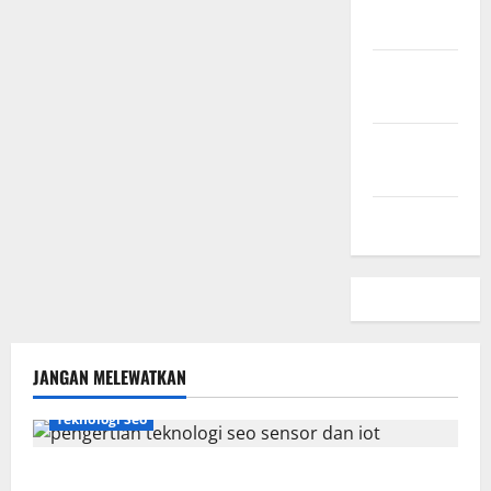
Sini
Kebijakan
Privasi
Hubungi
Kami
Peta Situs
JANGAN MELEWATKAN
Teknologi Seo
Pengertian Teknologi SEO Sensor dan IoT yang Wajib