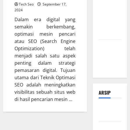
Tips
Tech Seo
September 17,
Manajemen
2024
Bisnis Agar
Dalam era digital yang
Usaha Lebih
semakin berkembang,
Efisien
optimasi mesin pencari
atau SEO (Search Engine
Modal Buka
Optimization) telah
Bengkel
menjadi salah satu aspek
Otomotif
penting dalam strategi
dari Nol
pemasaran digital. Tujuan
utama dari Teknik Optimasi
SEO adalah meningkatkan
visibilitas sebuah situs web
ARSIP
di hasil pencarian mesin …
Februari
2026
Januari