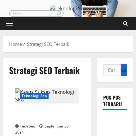
Skip
to
content
Primary
Menu
Home
Strategi SEO Terbaik
Strategi SEO Terbaik
Cari
untuk:
Teknologi Seo
POS-POS
TERBARU
Kasus Sukses Teknologi SEO:
Belajar dari yang Terbaik
Pengertian
Tech Seo
September 30,
Teknologi
2024
SEO Sensor