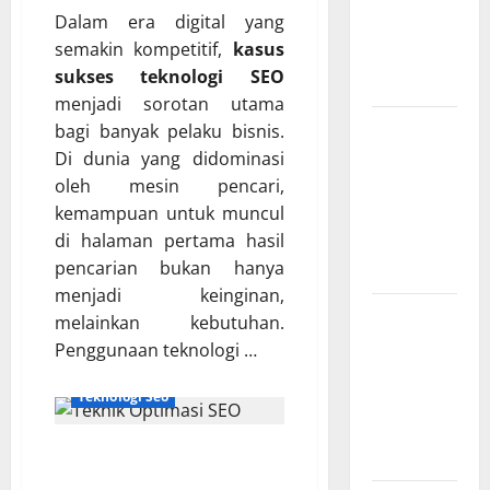
Dalam era digital yang
dan IoT
semakin kompetitif,
kasus
yang Wajib
sukses teknologi SEO
Dipahami
menjadi sorotan utama
SEO
bagi banyak pelaku bisnis.
Teknologi
Di dunia yang didominasi
Adalah
oleh mesin pencari,
Kunci Trafik
kemampuan untuk muncul
di halaman pertama hasil
Website
pencarian bukan hanya
Modern
menjadi keinginan,
Strategi
melainkan kebutuhan.
Teknologi
Penggunaan teknologi …
SEO untuk
Teknologi Seo
Meningkatkan
Traffic
Teknik Optimasi SEO yang
Organik
Terbukti Berhasil