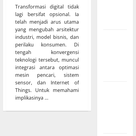
Transformasi digital tidak
dan IoT
lagi bersifat opsional. Ia
yang Wajib
telah menjadi arus utama
Dipahami
yang mengubah arsitektur
SEO
industri, model bisnis, dan
Teknologi
perilaku konsumen. Di
Adalah
tengah konvergensi
Kunci Trafik
teknologi tersebut, muncul
Website
integrasi antara optimasi
Modern
mesin pencari, sistem
sensor, dan Internet of
Strategi
Things. Untuk memahami
Teknologi
implikasinya …
SEO untuk
Meningkatkan
Traffic
Organik