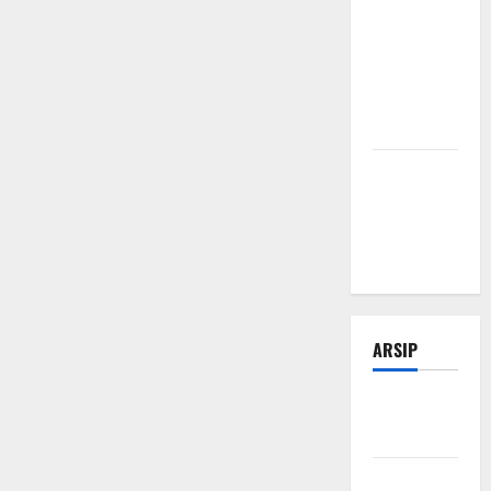
Tips
Manajemen
Bisnis Agar
Usaha Lebih
Efisien
Modal Buka
Bengkel
Otomotif
dari Nol
ARSIP
Februari
2026
Januari