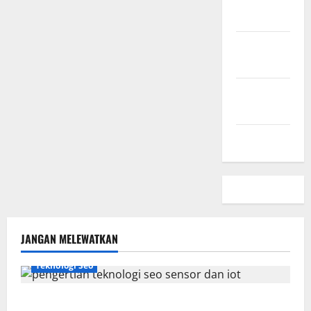
Sini
Kebijakan
Privasi
Hubungi
Kami
Peta Situs
JANGAN MELEWATKAN
Teknologi Seo
Pengertian Teknologi SEO Sensor dan IoT yang Wajib