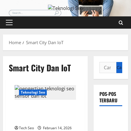
Skip
to
content
Primary
Menu
Home
Smart City Dan IoT
Smart City Dan IoT
Cari
untuk:
Teknologi Seo
POS-POS
TERBARU
Pengertian Teknologi SEO
Sensor dan IoT yang Wajib
Pengertian
Dipahami
Teknologi
Tech Seo
Februari 14, 2026
SEO Sensor