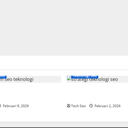
Seo
Teknologi Seo
gi Adalah Kunci Trafik
Strategi Teknologi SEO untuk
dern
Meningkatkan Traffic Organik
Februari 9, 2026
Tech Seo
Februari 2, 2026