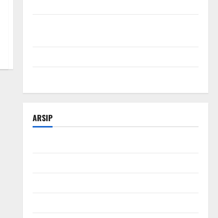
SEO Teknologi Adalah Kunci Trafik Website Modern
Strategi Teknologi SEO untuk Meningkatkan Traffic
Organik
Tips Manajemen Bisnis Agar Usaha Lebih Efisien
Modal Buka Bengkel Otomotif dari Nol
ARSIP
Februari 2026
Januari 2026
Desember 2025
November 2025