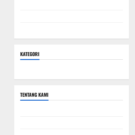
April 2024
Februari 2024
Januari 2024
KATEGORI
Teknologi Seo
TENTANG KAMI
Teknologi Seo
Beriklan di Sini
Kebijakan Privasi