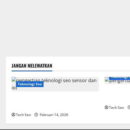
JANGAN MELEWATKAN
Teknologi 
Teknologi Seo
SEO Teknolo
Pengertian Teknologi SEO Sensor dan IoT
Website Mo
yang Wajib Dipahami
Tech Seo
Tech Seo
Februari 14, 2026