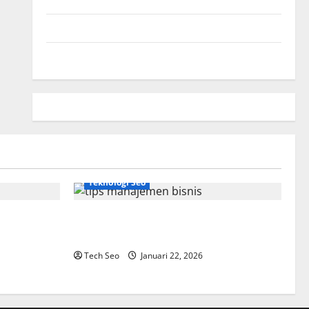
Hubungi Kami
Peta Situs
Teknologi Seo
Tips Manajemen Bisnis Agar Usaha Lebih
Efisien
Tech Seo
Januari 22, 2026