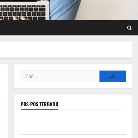
Cari
untuk:
POS-POS TERBARU
Pengertian Teknologi SEO Sensor dan IoT yang Wajib
Dipahami