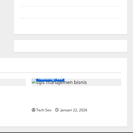
Hubungi Kami
Peta Situs
Teknologi Seo
Tips Manajemen Bisnis Agar Usaha Lebih
Efisien
Tech Seo
Januari 22, 2026