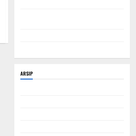
SEO Teknologi Adalah Kunci Trafik Website Modern
Strategi Teknologi SEO untuk Meningkatkan Traffic
Organik
Tips Manajemen Bisnis Agar Usaha Lebih Efisien
Modal Buka Bengkel Otomotif dari Nol
ARSIP
Februari 2026
Januari 2026
Desember 2025
November 2025