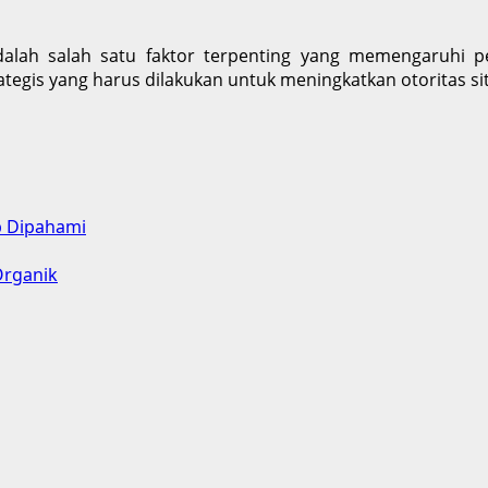
dalah salah satu faktor terpenting yang memengaruhi p
ategis yang harus dilakukan untuk meningkatkan otoritas s
b Dipahami
Organik