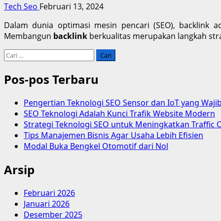
Tech Seo
Februari 13, 2024
Dalam dunia optimasi mesin pencari (SEO), backlink a
Membangun
backlink
berkualitas merupakan langkah str
Cari
untuk:
Pos-pos Terbaru
Pengertian Teknologi SEO Sensor dan IoT yang Waji
SEO Teknologi Adalah Kunci Trafik Website Modern
Strategi Teknologi SEO untuk Meningkatkan Traffic 
Tips Manajemen Bisnis Agar Usaha Lebih Efisien
Modal Buka Bengkel Otomotif dari Nol
Arsip
Februari 2026
Januari 2026
Desember 2025