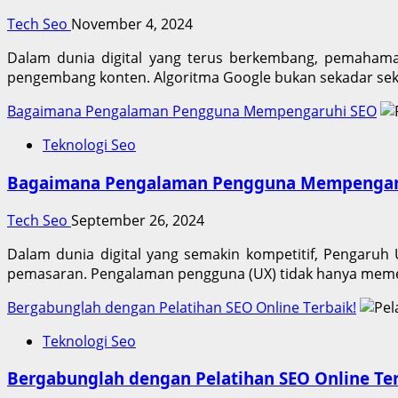
Tech Seo
November 4, 2024
Dalam dunia digital yang terus berkembang, pemahaman
pengembang konten. Algoritma Google bukan sekadar seku
Bagaimana Pengalaman Pengguna Mempengaruhi SEO
Teknologi Seo
Bagaimana Pengalaman Pengguna Mempengar
Tech Seo
September 26, 2024
Dalam dunia digital yang semakin kompetitif, Pengaruh
pemasaran. Pengalaman pengguna (UX) tidak hanya memen
Bergabunglah dengan Pelatihan SEO Online Terbaik!
Teknologi Seo
Bergabunglah dengan Pelatihan SEO Online Ter