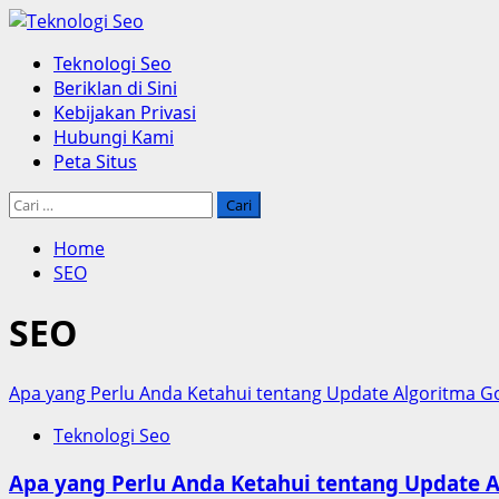
Skip
to
Primary
Teknologi Seo
content
Menu
Beriklan di Sini
Kebijakan Privasi
Hubungi Kami
Peta Situs
Cari
untuk:
Home
SEO
SEO
Apa yang Perlu Anda Ketahui tentang Update Algoritma G
Teknologi Seo
Apa yang Perlu Anda Ketahui tentang Update A