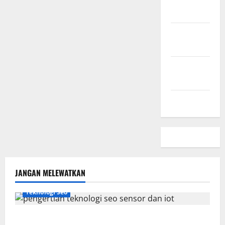
Sini
Kebijakan
Privasi
Hubungi
Kami
Peta Situs
JANGAN MELEWATKAN
Teknologi Seo
Pengertian Teknologi SEO Sensor dan IoT yang Wajib