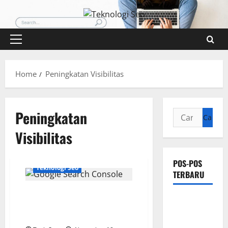
Skip
to
content
Primary
Menu
Home
Peningkatan Visibilitas
Peningkatan
Cari
untuk:
Visibilitas
POS-POS
Teknologi Seo
TERBARU
Panduan Lengkap Menggunakan
Pengertian
Google Search Console untuk
Teknologi
SEO
SEO Sensor