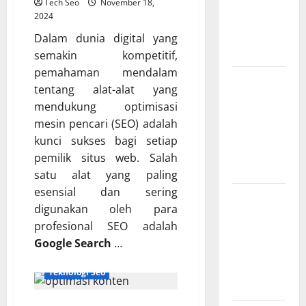
Tech Seo
November 18,
dan IoT
2024
yang Wajib
Dalam dunia digital yang
Dipahami
semakin kompetitif,
pemahaman mendalam
SEO
tentang alat-alat yang
Teknologi
mendukung optimisasi
Adalah
mesin pencari (SEO) adalah
Kunci Trafik
kunci sukses bagi setiap
Website
pemilik situs web. Salah
Modern
satu alat yang paling
esensial dan sering
Strategi
digunakan oleh para
Teknologi
profesional SEO adalah
SEO untuk
Google Search
…
Meningkatkan
Traffic
Teknologi Seo
Organik