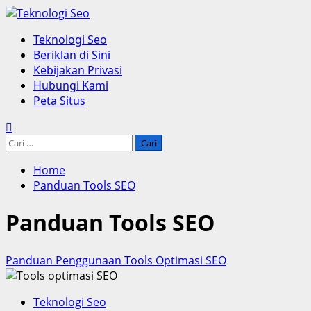
Skip
to
Primary
Teknologi Seo
content
Menu
Beriklan di Sini
Kebijakan Privasi
Hubungi Kami
Peta Situs
Cari
untuk:
Home
Panduan Tools SEO
Panduan Tools SEO
Panduan Penggunaan Tools Optimasi SEO
Teknologi Seo