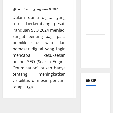
Online
Tips
Manajemen
Tech Seo
Agustus 9, 2024
Bisnis Agar
Dalam dunia digital yang
Usaha Lebih
terus berkembang pesat,
Efisien
Panduan SEO 2024 menjadi
sangat penting bagi para
Modal Buka
pemilik situs web dan
Bengkel
pemasar digital yang ingin
Otomotif
mencapai kesuksesan
dari Nol
online. SEO (Search Engine
Optimization) bukan hanya
tentang meningkatkan
ARSIP
visibilitas di mesin pencari,
tetapi juga …
Februari
2026
Januari