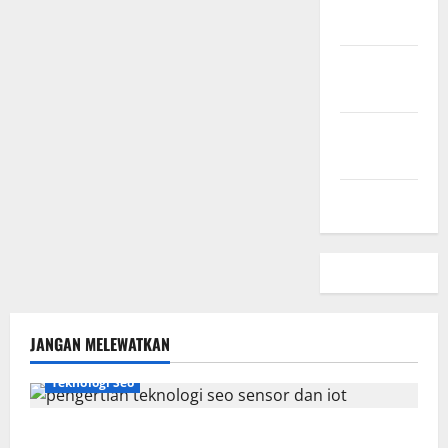
Sini
Kebijakan
Privasi
Hubungi
Kami
Peta Situs
JANGAN MELEWATKAN
Teknologi Seo
Pengertian Teknologi SEO Sensor dan IoT yang Wajib