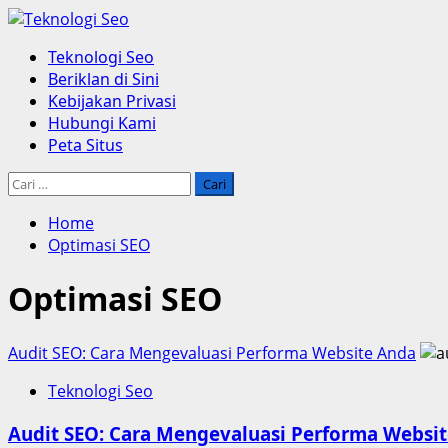
Skip
to
Primary
Teknologi Seo
content
Menu
Beriklan di Sini
Kebijakan Privasi
Hubungi Kami
Peta Situs
Cari
untuk:
Home
Optimasi SEO
Optimasi SEO
Audit SEO: Cara Mengevaluasi Performa Website Anda
Teknologi Seo
Audit SEO: Cara Mengevaluasi Performa Websi