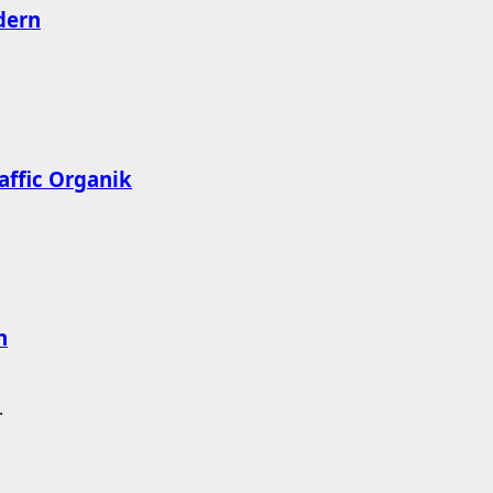
dern
affic Organik
n
.