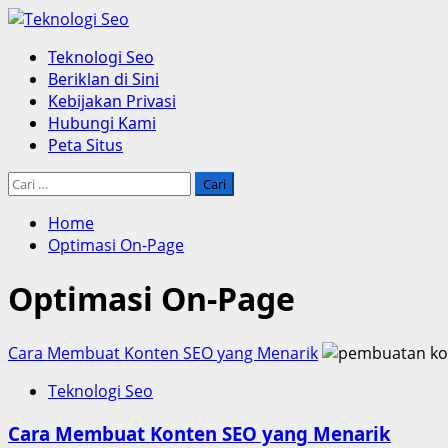
Skip
to
Primary
Teknologi Seo
content
Menu
Beriklan di Sini
Kebijakan Privasi
Hubungi Kami
Peta Situs
Cari
untuk:
Home
Optimasi On-Page
Optimasi On-Page
Cara Membuat Konten SEO yang Menarik
Teknologi Seo
Cara Membuat Konten SEO yang Menarik