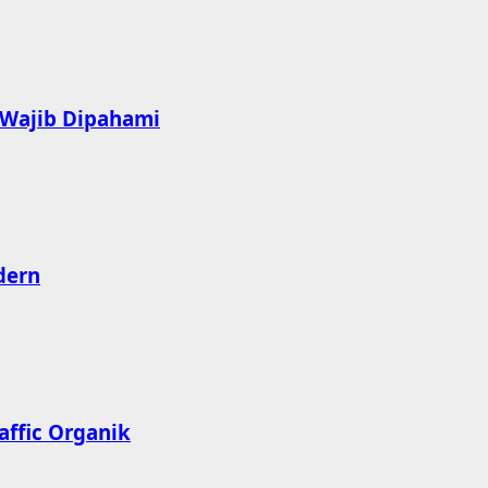
 Wajib Dipahami
dern
affic Organik