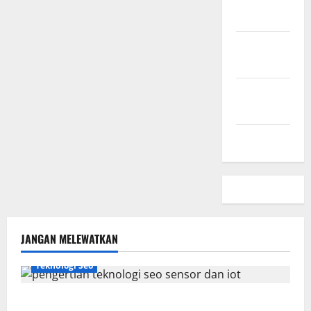
Sini
Kebijakan
Privasi
Hubungi
Kami
Peta Situs
JANGAN MELEWATKAN
Teknologi Seo
Pengertian Teknologi SEO Sensor dan IoT yang Wajib