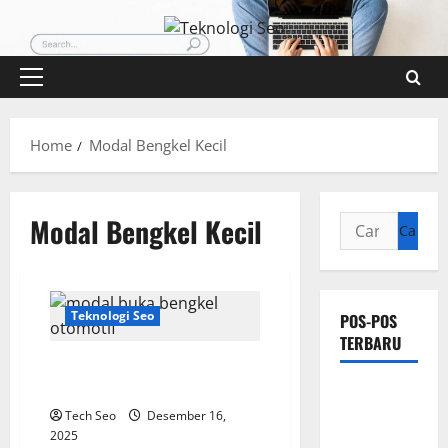
Skip
to
content
Primary
Menu
Home
Modal Bengkel Kecil
Modal Bengkel Kecil
Cari
untuk:
Teknologi Seo
POS-POS
TERBARU
Modal Buka Bengkel Otomotif
dari Nol
Pengertian
Tech Seo
Desember 16,
Teknologi
2025
SEO Sensor