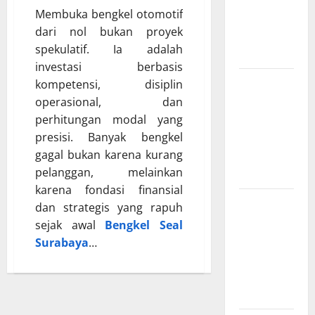
Membuka bengkel otomotif
dan IoT
dari nol bukan proyek
yang Wajib
spekulatif. Ia adalah
Dipahami
investasi berbasis
SEO
kompetensi, disiplin
Teknologi
operasional, dan
Adalah
perhitungan modal yang
Kunci Trafik
presisi. Banyak bengkel
gagal bukan karena kurang
Website
pelanggan, melainkan
Modern
karena fondasi finansial
Strategi
dan strategis yang rapuh
Teknologi
sejak awal
Bengkel Seal
SEO untuk
Surabaya
…
Meningkatkan
Traffic
Organik