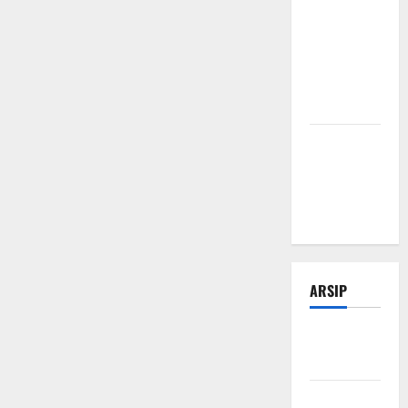
Tips
Manajemen
Bisnis Agar
Usaha Lebih
Efisien
Modal Buka
Bengkel
Otomotif
dari Nol
ARSIP
Februari
2026
Januari