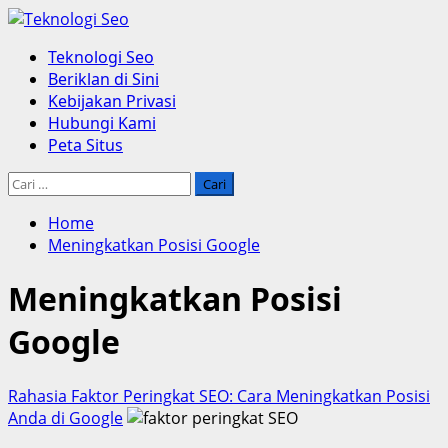
Skip
to
Primary
Teknologi Seo
content
Menu
Beriklan di Sini
Kebijakan Privasi
Hubungi Kami
Peta Situs
Cari
untuk:
Home
Meningkatkan Posisi Google
Meningkatkan Posisi
Google
Rahasia Faktor Peringkat SEO: Cara Meningkatkan Posisi
Anda di Google