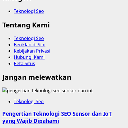
Teknologi Seo
Tentang Kami
Teknologi Seo
Beriklan di Sini
Kebijakan Privasi
Hubungi Kami
Peta Situs
Jangan melewatkan
Teknologi Seo
Pengertian Teknologi SEO Sensor dan IoT
yang Wajib Dipahami