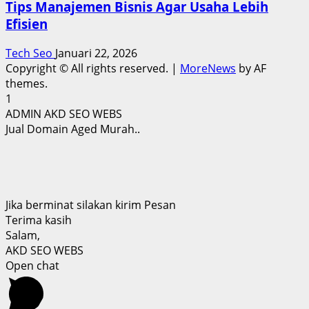
Tips Manajemen Bisnis Agar Usaha Lebih
Efisien
Tech Seo
Januari 22, 2026
Copyright © All rights reserved.
|
MoreNews
by AF
themes.
1
ADMIN AKD SEO WEBS
Jual Domain Aged Murah..
Jika berminat silakan kirim Pesan
Terima kasih
Salam,
AKD SEO WEBS
Open chat