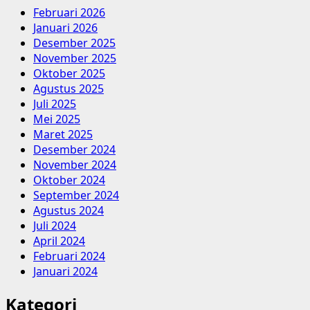
Februari 2026
Januari 2026
Desember 2025
November 2025
Oktober 2025
Agustus 2025
Juli 2025
Mei 2025
Maret 2025
Desember 2024
November 2024
Oktober 2024
September 2024
Agustus 2024
Juli 2024
April 2024
Februari 2024
Januari 2024
Kategori