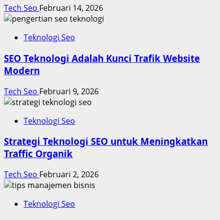
Tech Seo
Februari 14, 2026
Teknologi Seo
SEO Teknologi Adalah Kunci Trafik Website
Modern
Tech Seo
Februari 9, 2026
Teknologi Seo
Strategi Teknologi SEO untuk Meningkatkan
Traffic Organik
Tech Seo
Februari 2, 2026
Teknologi Seo