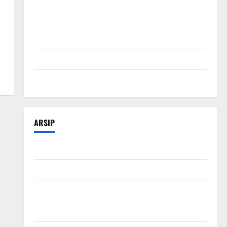
SEO Teknologi Adalah Kunci Trafik Website Modern
Strategi Teknologi SEO untuk Meningkatkan Traffic
Organik
Tips Manajemen Bisnis Agar Usaha Lebih Efisien
Modal Buka Bengkel Otomotif dari Nol
ARSIP
Februari 2026
Januari 2026
Desember 2025
November 2025