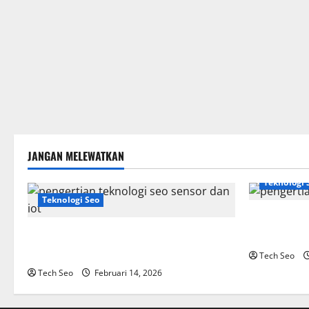
JANGAN MELEWATKAN
Teknologi 
Teknologi Seo
SEO Teknolo
Pengertian Teknologi SEO Sensor dan IoT
Website Mo
yang Wajib Dipahami
Tech Seo
Tech Seo
Februari 14, 2026