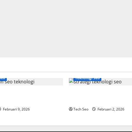
Seo
Teknologi Seo
gi Adalah Kunci Trafik
Strategi Teknologi SEO untuk
dern
Meningkatkan Traffic Organik
Februari 9, 2026
Tech Seo
Februari 2, 2026