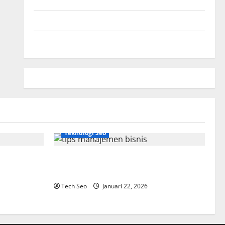
Hubungi Kami
Peta Situs
Teknologi Seo
Tips Manajemen Bisnis Agar Usaha Lebih
Efisien
Tech Seo
Januari 22, 2026