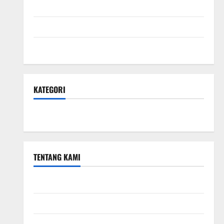
April 2024
Februari 2024
Januari 2024
KATEGORI
Teknologi Seo
TENTANG KAMI
Teknologi Seo
Beriklan di Sini
Kebijakan Privasi