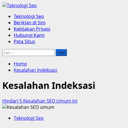
Skip
to
Primary
Teknologi Seo
content
Menu
Beriklan di Sini
Kebijakan Privasi
Hubungi Kami
Peta Situs
Cari
untuk:
Home
Kesalahan Indeksasi
Kesalahan Indeksasi
Hindari 5 Kesalahan SEO Umum Ini
Teknologi Seo