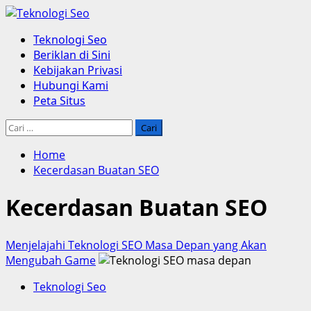
Skip
to
Primary
Teknologi Seo
content
Menu
Beriklan di Sini
Kebijakan Privasi
Hubungi Kami
Peta Situs
Cari
untuk:
Home
Kecerdasan Buatan SEO
Kecerdasan Buatan SEO
Menjelajahi Teknologi SEO Masa Depan yang Akan
Mengubah Game
Teknologi Seo