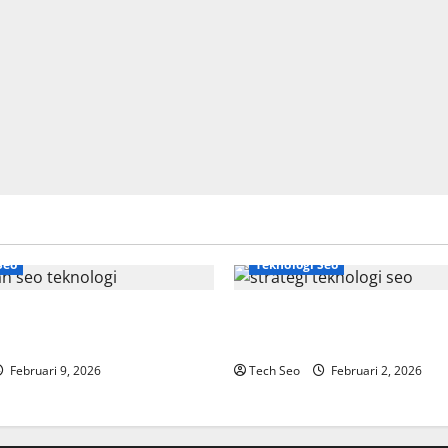
Seo
Teknologi Seo
gi Adalah Kunci Trafik
Strategi Teknologi SEO untuk
dern
Meningkatkan Traffic Organik
Februari 9, 2026
Tech Seo
Februari 2, 2026