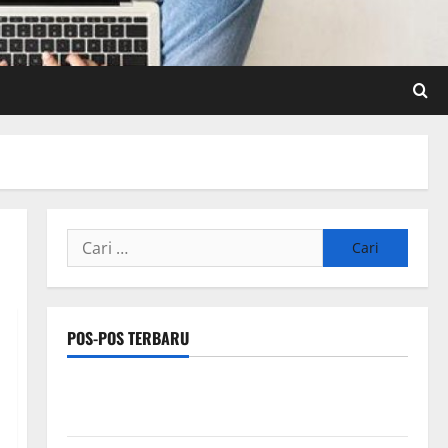
Cari
untuk:
POS-POS TERBARU
Pengertian Teknologi SEO Sensor dan IoT yang Wajib
Dipahami