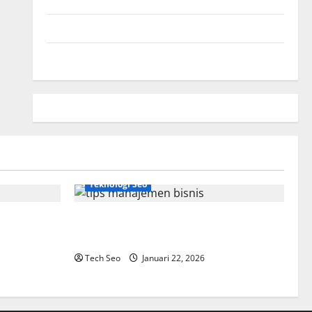
Hubungi Kami
Peta Situs
Teknologi Seo
Tips Manajemen Bisnis Agar Usaha Lebih
Efisien
Tech Seo
Januari 22, 2026