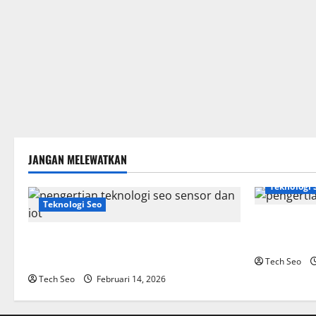
JANGAN MELEWATKAN
Teknologi 
Teknologi Seo
SEO Teknolo
Pengertian Teknologi SEO Sensor dan IoT
Website Mo
yang Wajib Dipahami
Tech Seo
Tech Seo
Februari 14, 2026