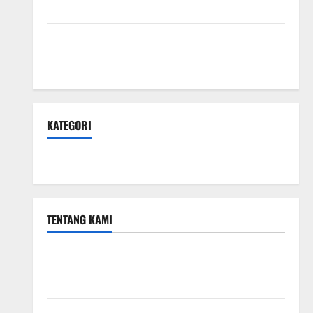
April 2024
Februari 2024
Januari 2024
KATEGORI
Teknologi Seo
TENTANG KAMI
Teknologi Seo
Beriklan di Sini
Kebijakan Privasi