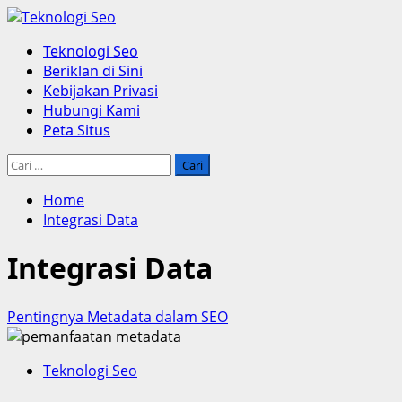
Skip
to
Primary
Teknologi Seo
content
Menu
Beriklan di Sini
Kebijakan Privasi
Hubungi Kami
Peta Situs
Cari
untuk:
Home
Integrasi Data
Integrasi Data
Pentingnya Metadata dalam SEO
Teknologi Seo