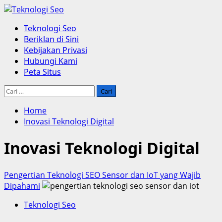
Skip
to
Primary
Teknologi Seo
content
Menu
Beriklan di Sini
Kebijakan Privasi
Hubungi Kami
Peta Situs
Cari
untuk:
Home
Inovasi Teknologi Digital
Inovasi Teknologi Digital
Pengertian Teknologi SEO Sensor dan IoT yang Wajib
Dipahami
Teknologi Seo