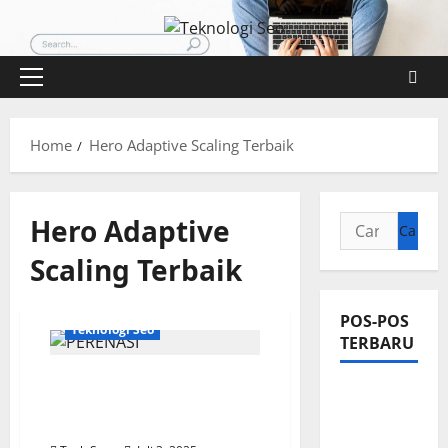
Skip
to
content
Primary
Menu
Home
Hero Adaptive Scaling Terbaik
Hero Adaptive
Cari
untuk:
Scaling Terbaik
POS-POS
Teknologi Seo
TERBARU
Tips Menggunakan Hero
Pengertian
Adaptive Scaling di Wild
Teknologi
Rift
SEO