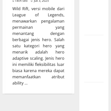
Tech Seo
Juli 3, 2025
Sensor
Wild Rift, versi mobile dari
dan IoT
League of Legends,
yang
menawarkan pengalaman
Wajib
permainan yang
Dipahami
menantang dengan
berbagai jenis hero. Salah
SEO
satu kategori hero yang
Teknologi
menarik adalah hero
Adalah
adaptive scaling. Jenis hero
Kunci
ini memiliki fleksibilitas luar
Trafik
biasa karena mereka dapat
Website
memanfaatkan atribut
Modern
ability …
Strategi
Teknologi
SEO
untuk