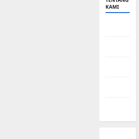
TENTANG
KAMI
Teknologi
Seo
Beriklan
di Sini
Kebijakan
Privasi
Hubungi
Kami
Peta
Situs