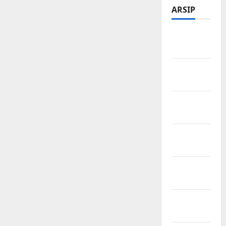
ARSIP
Februari
2026
Januari
2026
Desember
2025
November
2025
Oktober
2025
Agustus
2025