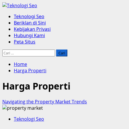
Skip
to
Primary
Teknologi Seo
content
Menu
Beriklan di Sini
Kebijakan Privasi
Hubungi Kami
Peta Situs
Cari
untuk:
Home
Harga Properti
Harga Properti
Navigating the Property Market Trends
Teknologi Seo