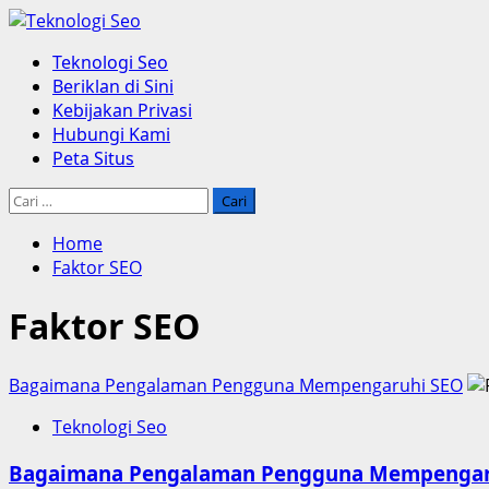
Skip
to
Primary
Teknologi Seo
content
Menu
Beriklan di Sini
Kebijakan Privasi
Hubungi Kami
Peta Situs
Cari
untuk:
Home
Faktor SEO
Faktor SEO
Bagaimana Pengalaman Pengguna Mempengaruhi SEO
Teknologi Seo
Bagaimana Pengalaman Pengguna Mempengar