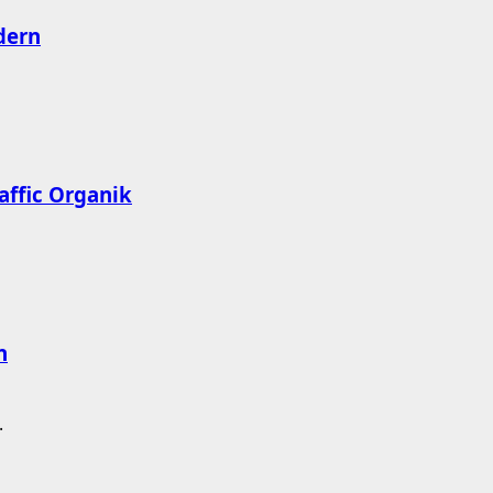
dern
affic Organik
n
.