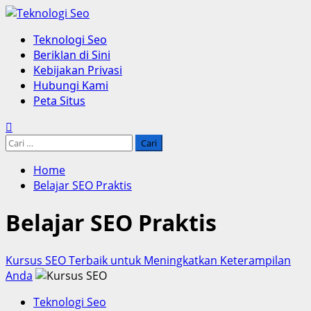
Skip
to
Primary
Teknologi Seo
content
Menu
Beriklan di Sini
Kebijakan Privasi
Hubungi Kami
Peta Situs
Cari
untuk:
Home
Belajar SEO Praktis
Belajar SEO Praktis
Kursus SEO Terbaik untuk Meningkatkan Keterampilan
Anda
Teknologi Seo