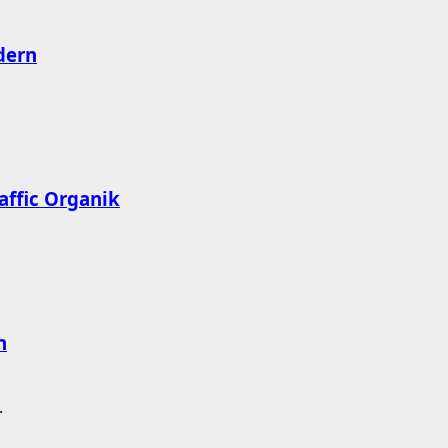
dern
affic Organik
n
.