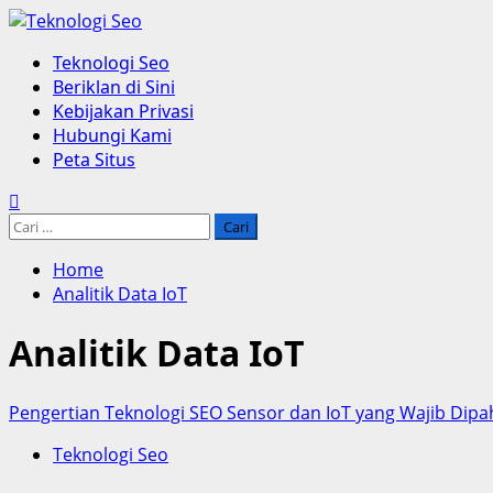
Skip
to
Primary
Teknologi Seo
content
Menu
Beriklan di Sini
Kebijakan Privasi
Hubungi Kami
Peta Situs
Cari
untuk:
Home
Analitik Data IoT
Analitik Data IoT
Pengertian Teknologi SEO Sensor dan IoT yang Wajib Dip
Teknologi Seo