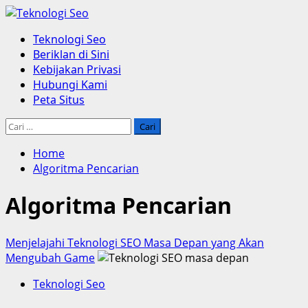
Skip
to
Primary
Teknologi Seo
content
Menu
Beriklan di Sini
Kebijakan Privasi
Hubungi Kami
Peta Situs
Cari
untuk:
Home
Algoritma Pencarian
Algoritma Pencarian
Menjelajahi Teknologi SEO Masa Depan yang Akan
Mengubah Game
Teknologi Seo