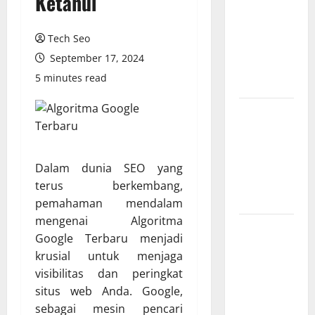
Ketahui
Teknologi
SEO Sensor
Tech Seo
dan IoT
September 17, 2024
yang Wajib
5 minutes read
Dipahami
SEO
Teknologi
Adalah
Kunci Trafik
Dalam dunia SEO yang
Website
terus berkembang,
Modern
pemahaman mendalam
mengenai Algoritma
Strategi
Google Terbaru menjadi
Teknologi
krusial untuk menjaga
SEO untuk
visibilitas dan peringkat
Meningkatkan
situs web Anda. Google,
Traffic
sebagai mesin pencari