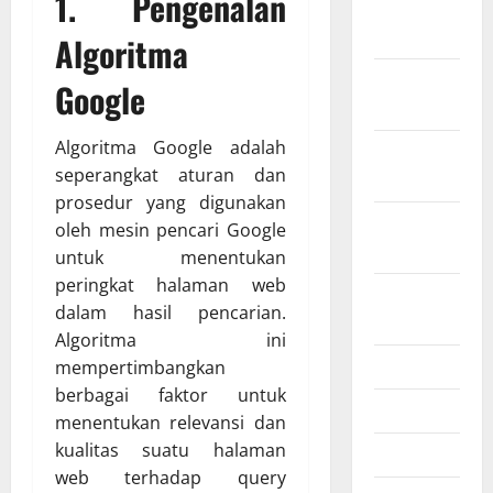
1.
Pengenalan
Januari
2026
Algoritma
Desember
Google
2025
Algoritma Google adalah
November
seperangkat aturan dan
2025
prosedur yang digunakan
Oktober
oleh mesin pencari Google
2025
untuk menentukan
peringkat halaman web
Agustus
dalam hasil pencarian.
2025
Algoritma ini
Juli 2025
mempertimbangkan
berbagai faktor untuk
Mei 2025
menentukan relevansi dan
kualitas suatu halaman
Maret 2025
web terhadap query