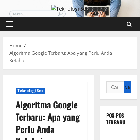
Skip
to
content
Primary
Menu
Home
Algoritma Google Terbaru: Apa yang Perlu Anda
Ketahui
Cari
Teknologi Seo
untuk:
Algoritma Google
Terbaru: Apa yang
POS-POS
TERBARU
Perlu Anda
Pengertian