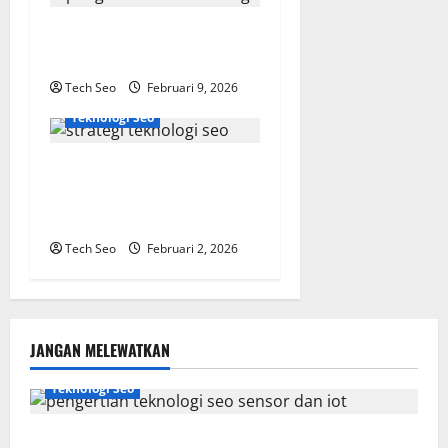
i
SEO Teknologi Adalah Kunci
o
Trafik Website Modern
n
Tech Seo
Februari 9, 2026
Teknologi Seo
Strategi Teknologi SEO
untuk Meningkatkan Traffic
Organik
Tech Seo
Februari 2, 2026
JANGAN MELEWATKAN
Teknologi Seo
Pengertian Teknologi SEO Sensor dan IoT yang Wajib