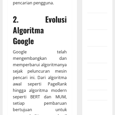
Desember
pencarian pengguna.
2024
2.
Evolusi
November
2024
Algoritma
Oktober
Google
2024
September
Google telah
2024
mengembangkan dan
memperbarui algoritmanya
Agustus
sejak peluncuran mesin
2024
pencari ini. Dari algoritma
awal seperti PageRank
Juli 2024
hingga algoritma modern
April 2024
seperti BERT dan MUM,
setiap pembaruan
Februari
bertujuan untuk
2024