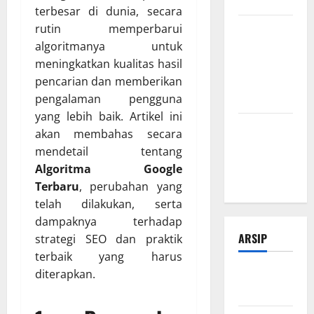
Organik
terbesar di dunia, secara
Tips
rutin memperbarui
Manajemen
algoritmanya untuk
Bisnis Agar
meningkatkan kualitas hasil
Usaha Lebih
pencarian dan memberikan
Efisien
pengalaman pengguna
yang lebih baik. Artikel ini
Modal Buka
akan membahas secara
Bengkel
mendetail tentang
Otomotif
Algoritma Google
dari Nol
Terbaru
, perubahan yang
telah dilakukan, serta
dampaknya terhadap
ARSIP
strategi SEO dan praktik
terbaik yang harus
Februari
diterapkan.
2026