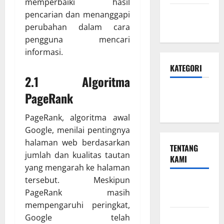
memperbaiki hasil
Januari
pencarian dan menanggapi
2024
perubahan dalam cara
pengguna mencari
informasi.
KATEGORI
2.1 Algoritma
Teknologi
PageRank
Seo
PageRank, algoritma awal
Google, menilai pentingnya
halaman web berdasarkan
TENTANG
jumlah dan kualitas tautan
KAMI
yang mengarah ke halaman
tersebut. Meskipun
Teknologi
PageRank masih
Seo
mempengaruhi peringkat,
Beriklan di
Google telah