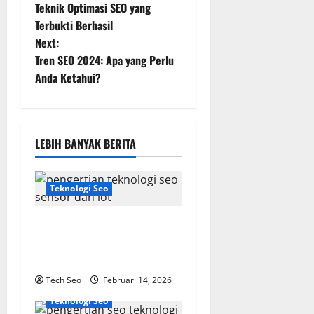
Teknik Optimasi SEO yang
o
Terbukti Berhasil
Next:
s
Tren SEO 2024: Apa yang Perlu
t
Anda Ketahui?
n
a
LEBIH BANYAK BERITA
v
Teknologi Seo
i
g
Pengertian Teknologi SEO
Sensor dan IoT yang Wajib
a
Dipahami
t
Tech Seo
Februari 14, 2026
Teknologi Seo