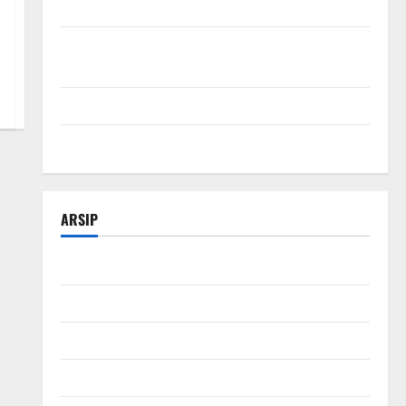
SEO Teknologi Adalah Kunci Trafik Website Modern
Strategi Teknologi SEO untuk Meningkatkan Traffic
Organik
Tips Manajemen Bisnis Agar Usaha Lebih Efisien
Modal Buka Bengkel Otomotif dari Nol
ARSIP
Februari 2026
Januari 2026
Desember 2025
November 2025