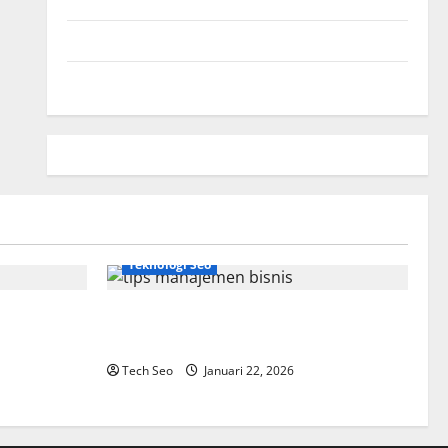
Hubungi Kami
Peta Situs
Teknologi Seo
Tips Manajemen Bisnis Agar Usaha Lebih
Efisien
Tech Seo
Januari 22, 2026