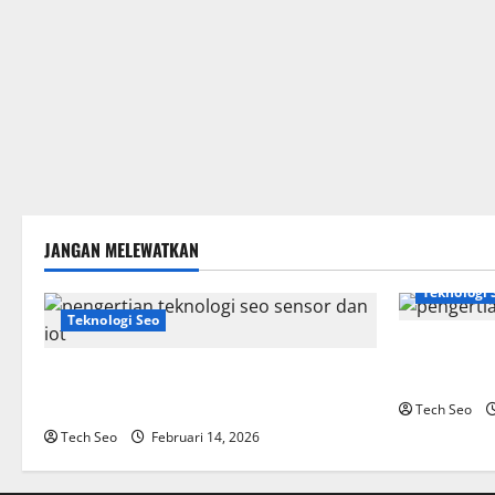
JANGAN MELEWATKAN
Teknologi 
Teknologi Seo
SEO Teknolo
Pengertian Teknologi SEO Sensor dan IoT
Website Mo
yang Wajib Dipahami
Tech Seo
Tech Seo
Februari 14, 2026