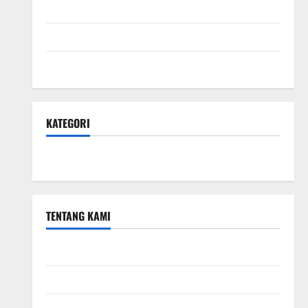
April 2024
Februari 2024
Januari 2024
KATEGORI
Teknologi Seo
TENTANG KAMI
Teknologi Seo
Beriklan di Sini
Kebijakan Privasi