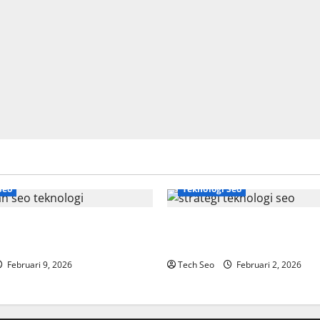
Seo
Teknologi Seo
gi Adalah Kunci Trafik
Strategi Teknologi SEO untuk
dern
Meningkatkan Traffic Organik
Februari 9, 2026
Tech Seo
Februari 2, 2026