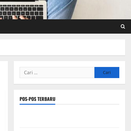
Cari
untuk:
POS-POS TERBARU
Pengertian Teknologi SEO Sensor dan IoT yang Wajib
Dipahami