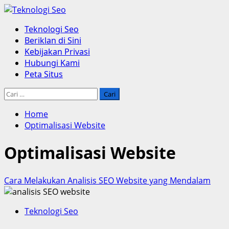
Skip
to
Primary
Teknologi Seo
content
Menu
Beriklan di Sini
Kebijakan Privasi
Hubungi Kami
Peta Situs
Cari
untuk:
Home
Optimalisasi Website
Optimalisasi Website
Cara Melakukan Analisis SEO Website yang Mendalam
Teknologi Seo